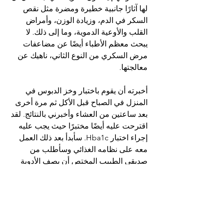
لها آثارًا جانبية خطيرة ومضرة مثل نقص 
السكر في الدم، وزيادة الوزن، وأمراض 
القلب والأوعية الدموية، وما إلى ذلك. لا 
يبحث معظم الأطباء أيضًا عن مضاعفات 
مرض السكري من النوع الثاني، ناهيك عن 
معالجتها.
أخبرته أن يقوم باختبار وخز الدبوس في 
المنزل في الصباح قبل الأكل ثم مرة أخرى 
بعد ساعتين من العشاء وأخبرني بالنتائج. لقد 
اقترحت عليه أيضًا مختبرًا حيث يجب عليه 
إجراء اختبار Hba1c. سأبدأ بعد ذلك العمل 
معه على نظامه الغذائي وسأطلب من 
صديقي الطبيب المختص أن يصف الأدوية 
المناسبة له. أعطيته بعض النصائح المبكرة 
حول الحاجة إلى تناول وجبات العشاء 
المبكرة، ووجبات الإفطار المتأخرة وتقليل 
تناول الكربوهيدرات وزيادة الخضار 