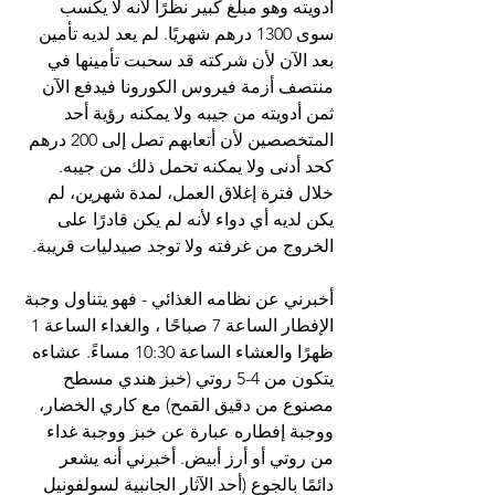
أدويته وهو مبلغ كبير نظرًا لأنه لا يكسب 
سوى 1300 درهم شهريًا. لم يعد لديه تأمين 
بعد الآن لأن شركته قد سحبت تأمينها في 
منتصف أزمة فيروس الكورونا فيدفع الآن 
ثمن أدويته من جيبه ولا يمكنه رؤية أحد 
المتخصصين لأن أتعابهم تصل إلى 200 درهم 
كحد أدنى ولا يمكنه تحمل ذلك من جيبه. 
خلال فترة إغلاق العمل، لمدة شهرين، لم 
يكن لديه أي دواء لأنه لم يكن قادرًا على 
الخروج من غرفته ولا توجد صيدليات قريبة.
أخبرني عن نظامه الغذائي - فهو يتناول وجبة 
الإفطار الساعة 7 صباحًا ، والغداء الساعة 1 
ظهرًا والعشاء الساعة 10:30 مساءً. عشاءه 
يتكون من 4-5 روتي (خبز هندي مسطح 
مصنوع من دقيق القمح) مع كاري الخضار، 
ووجبة إفطاره عبارة عن خبز ووجبة غداء 
من روتي أو أرز أبيض. أخبرني أنه يشعر 
دائمًا بالجوع (أحد الآثار الجانبية لسولفونيل 