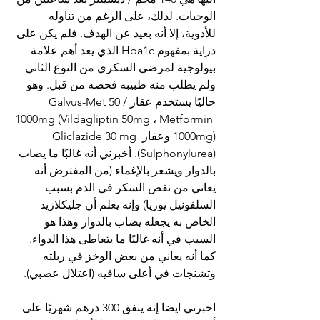
الوجبات. لذلك، على الرغم من تناوله 
للأدوية، إلا أنه بعيد عن الهدف. فلم يكن على 
دراية بمفهوم Hba1c الذي يعد أهم علامة 
بيولوجية لمرضى السكري من النوع الثاني 
ولم يطلب منه طبيبه فحصه من قبل. وهو 
حاليًا يستخدم عقارGalvus-Met 50 / 
1000mg (Vildagliptin 50mg ، Metformin 
1000mg) وعقار Gliclazide 30 mg 
(Sulphonylurea). أخبرني أنه غالبًا ما يصاب 
بالدوار ويشعر بالإغماء (من المفترض أنه 
يعاني من نقص السكر في الدم بسبب 
السلفونيل يوريا) وإنه يعلم أن جليكلازيد 
الخاص به يجعله يصاب بالدوار وهذا هو 
السبب في أنه غالبًا ما يتعاطى هذا الدواء. 
كما أنه يعاني من بعض الوخز في ربلته 
وتشنجات في أعلى ساقيه (اعتلال عصبي).
اخبرني ايضا إنه ينفق 300 درهم شهريًا على 