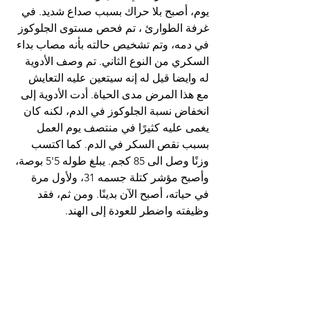
يوم، أصبح بلا حراك بسبب صداع شديد. في 
غرفة الطوارئ ، تم فحص مستوى الجلوكوز 
في دمه، وتم تشخيص حالته بأنه مصاب بداء 
السكري من النوع الثاني. تم وصف الأدوية 
له وايضا قيل له إنه سيتعين عليه التعايش 
مع هذا المرض مدى الحياة. أدت الأدوية إلى 
انخفاض نسبة الجلوكوز في الدم، لكنه كان 
يغمى عليه كثيرًا في منتصف يوم العمل 
بسبب نقص السكر في الدم. كما اكتسب 
وزنًا وصل الى 85 كجم. يبلغ طوله 5'5 بوصة، 
وأصبح مؤشر كتلة جسمه 31، ولأول مرة 
في حياته، أصبح الآن بدينًا. ومن ثم، فقد 
وظيفته واضطر للعودة إلى الهند.