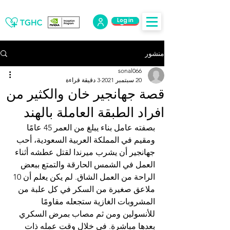
Log in
Log Out
منشور
sonal066
20 سبتمبر 2021
3 دقيقة قراءة
قصة جهانجير خان والكثير من
افراد الطبقة العاملة بالهند
بصفته عامل بناء يبلغ من العمر 45 عامًا 
ومقيم في المملكة العربية السعودية، أحب 
جهانجير أن يشرب ميرندا لقتل عطشه أثناء 
العمل في الشمس الحارقة والتمتع ببعض 
الراحة من العمل الشاق. لم يكن يعلم أن 10 
ملاعق صغيرة من السكر في كل علبة من 
المشروبات الغازية ستجعله مقاومًا 
للأنسولين ومن ثم مصاب بمرض السكري 
بعدها مباشرة. في خلال وقت عمله ذات 